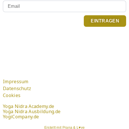
EINTRAGEN
Du kannst Dich jederzeit abmelden. Infos zum
Newsletter Versand findest Du in der
Datenschutzerklärung
.
Impressum
Datenschutz
Cookies
Yoga Nidra Academy.de
Yoga Nidra Ausbildung.de
YogiCompany.de
Erstellt mit Prana & L♥ve