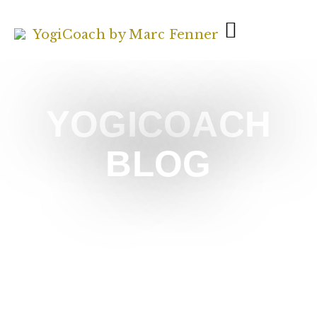
YOGICOACH
BLOG
Möchtest Du keinen Blogbeitrag verpassen und
regelmäßige Inspirationen von mir erhalten? Dann trage
Dich bitte in meinen YogiCoach Newsletter ein.