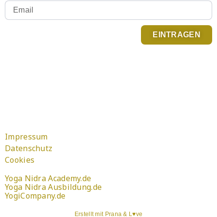
EINTRAGEN
Du kannst Dich jederzeit abmelden. Infos zum
Newsletter Versand findest Du in der
Datenschutzerklärung
.
Impressum
Datenschutz
Cookies
Yoga Nidra Academy.de
Yoga Nidra Ausbildung.de
YogiCompany.de
Erstellt mit Prana & L♥ve