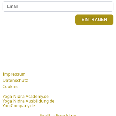
EINTRAGEN
Du kannst Dich jederzeit abmelden. Infos zum
Newsletter Versand findest Du in der
Datenschutzerklärung
.
Impressum
Datenschutz
Cookies
Yoga Nidra Academy.de
Yoga Nidra Ausbildung.de
YogiCompany.de
Erstellt mit Prana & L♥ve