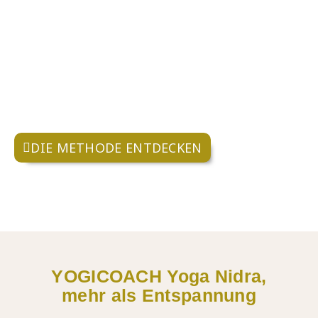
YOGICOACH
Yoga Nidra ist mehr als nur
Entspannung.
Es ist ein innerer Yoga Nidra Weg, auf dem die
Wellen im Geist zur Ruhe kommen und hörbar
wird, was in Dir wirklich wichtig ist und wachsen
möchte.
DIE METHODE ENTDECKEN
YOGICOACH Yoga Nidra,
mehr als Entspannung