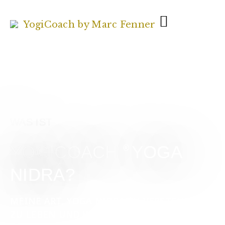
WAS IST
YOGICOACH
YOGA
®
NIDRA?
MEINE ART, YOGA NIDRA ZU VERSTEHEN,
ZU LEBEN UND WEITERZUGEBEN.