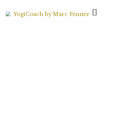
Trage Dich hier
für Dein
kostenfreies
und
unverbindliches
Kennenlerngespr