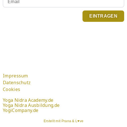
EINTRAGEN
Du kannst Dich jederzeit abmelden. Infos zum
Newsletter Versand findest Du in der
Datenschutzerklärung
.
Impressum
Datenschutz
Cookies
Yoga Nidra Academy.de
Yoga Nidra Ausbildung.de
YogiCompany.de
Erstellt mit Prana & L♥ve